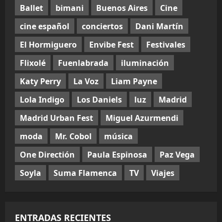
Ballet
bimani
Buenos Aires
Cine
cine español
conciertos
Dani Martín
El Hormiguero
Envibe Fest
Festivales
Flixolé
Fuenlabrada
iluminación
Katy Perry
La Voz
Liam Payne
Lola Indigo
Los Daniels
luz
Madrid
Madrid Urban Fest
Miguel Azurmendi
moda
Mr. Cobol
música
One Directión
Paula Espinosa
Paz Vega
Soyla
Suma Flamenca
TV
Viajes
ENTRADAS RECIENTES