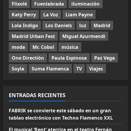
Flixolé
Fuenlabrada
iluminación
Katy Perry
La Voz
Liam Payne
Lola Indigo
Los Daniels
luz
Madrid
Madrid Urban Fest
Miguel Azurmendi
moda
Mr. Cobol
música
One Directión
Paula Espinosa
Paz Vega
Soyla
Suma Flamenca
TV
Viajes
ENTRADAS RECIENTES
FABRIK se convierte este sábado en un gran
tablao electrónico con Techno Flamenco XXL
El musical ‘Rent’ aterriza en el teatro Fernán