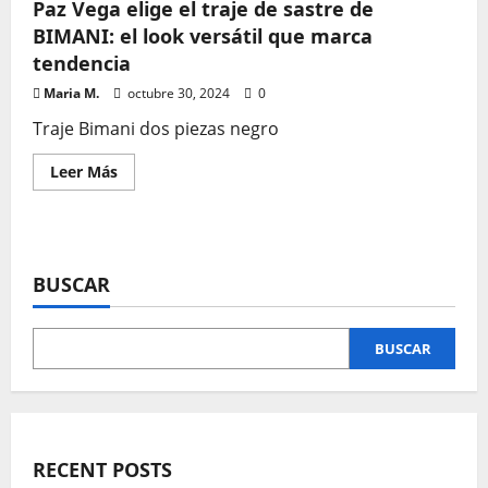
Paz Vega elige el traje de sastre de
BIMANI: el look versátil que marca
tendencia
Maria M.
octubre 30, 2024
0
Traje Bimani dos piezas negro
Leer
Leer Más
más
acerca
de
Paz
Vega
elige
el
BUSCAR
traje
de
sastre
de
BUSCAR
BIMANI:
el
look
versátil
que
marca
tendencia
RECENT POSTS