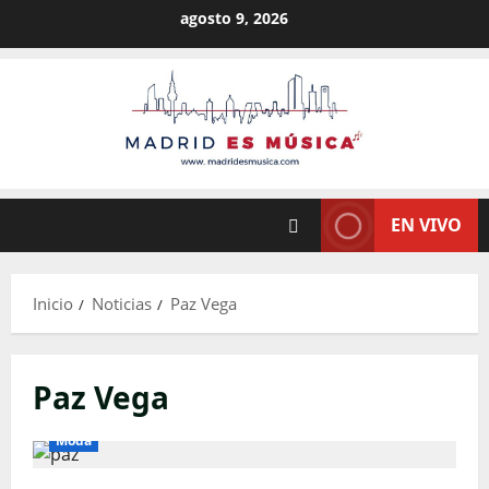
Saltar
agosto 9, 2026
al
contenido
EN VIVO
Inicio
Noticias
Paz Vega
Paz Vega
Moda