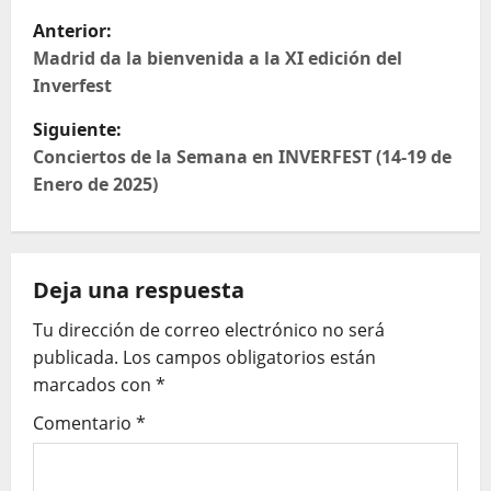
N
Anterior:
a
Madrid da la bienvenida a la XI edición del
Inverfest
v
Siguiente:
e
Conciertos de la Semana en INVERFEST (14-19 de
Enero de 2025)
g
a
Deja una respuesta
c
Tu dirección de correo electrónico no será
i
publicada.
Los campos obligatorios están
ó
marcados con
*
Comentario
*
n
d