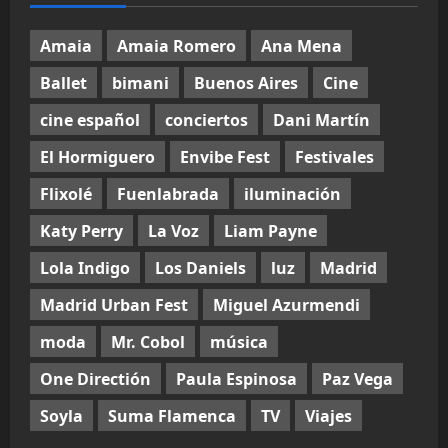
Amaia
Amaia Romero
Ana Mena
Ballet
bimani
Buenos Aires
Cine
cine español
conciertos
Dani Martín
El Hormiguero
Envibe Fest
Festivales
Flixolé
Fuenlabrada
iluminación
Katy Perry
La Voz
Liam Payne
Lola Indigo
Los Daniels
luz
Madrid
Madrid Urban Fest
Miguel Azurmendi
moda
Mr. Cobol
música
One Directión
Paula Espinosa
Paz Vega
Soyla
Suma Flamenca
TV
Viajes