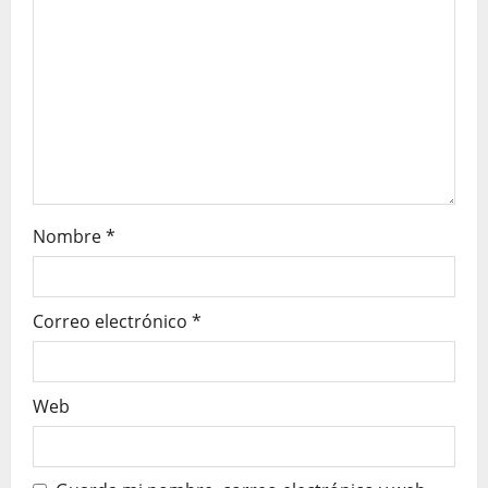
e
e
n
t
r
Nombre
*
a
d
Correo electrónico
*
a
s
Web