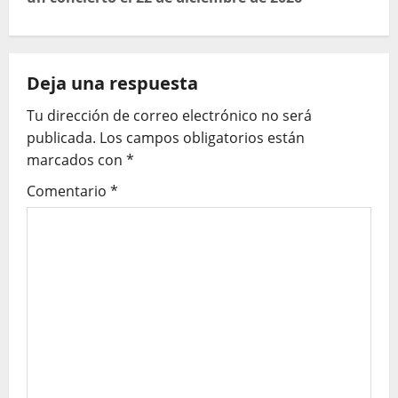
g
a
Deja una respuesta
c
Tu dirección de correo electrónico no será
i
publicada.
Los campos obligatorios están
ó
marcados con
*
Comentario
*
n
d
e
e
n
t