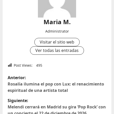
Maria M.
Administrator
Visitar el sitio web
Ver todas las entradas
Post Views:
495
N
Anterior:
a
Rosalía ilumina el pop con Lux: el renacimiento
espiritual de una artista total
v
Siguiente:
e
Melendi cerrará en Madrid su gira ‘Pop Rock’ con
un concierto el 22 de diciembre de 2026