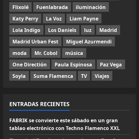
Flixolé
Fuenlabrada
iluminación
Katy Perry
La Voz
Liam Payne
Lola Indigo
Los Daniels
luz
Madrid
Madrid Urban Fest
Miguel Azurmendi
moda
Mr. Cobol
música
One Directión
Paula Espinosa
Paz Vega
Soyla
Suma Flamenca
TV
Viajes
ENTRADAS RECIENTES
FABRIK se convierte este sábado en un gran
tablao electrónico con Techno Flamenco XXL