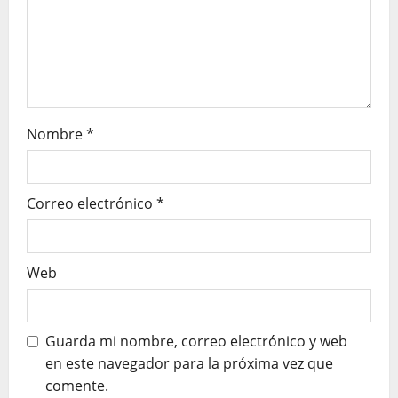
e
n
t
r
Nombre
*
a
d
Correo electrónico
*
a
s
Web
Guarda mi nombre, correo electrónico y web
en este navegador para la próxima vez que
comente.