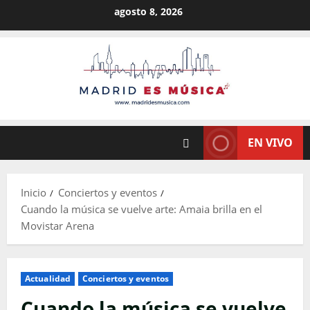
Saltar
agosto 8, 2026
al
contenido
EN VIVO
Inicio
Conciertos y eventos
Cuando la música se vuelve arte: Amaia brilla en el
Movistar Arena
Actualidad
Conciertos y eventos
Cuando la música se vuelve