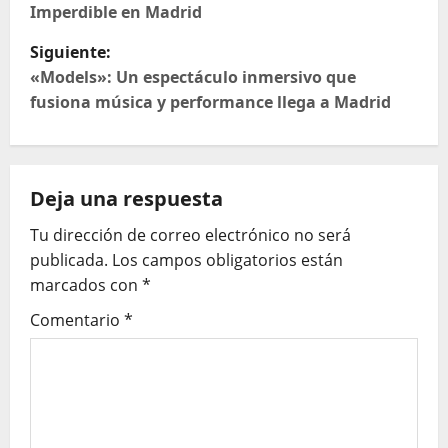
Imperdible en Madrid
v
Siguiente:
e
«Models»: Un espectáculo inmersivo que
fusiona música y performance llega a Madrid
g
a
Deja una respuesta
c
Tu dirección de correo electrónico no será
i
publicada.
Los campos obligatorios están
ó
marcados con
*
Comentario
*
n
d
e