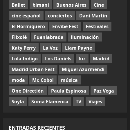
Ballet
bimani
Buenos Aires
Cine
cine español
conciertos
Dani Martín
El Hormiguero
Envibe Fest
Festivales
Flixolé
Fuenlabrada
iluminación
Katy Perry
La Voz
Liam Payne
Lola Indigo
Los Daniels
luz
Madrid
Madrid Urban Fest
Miguel Azurmendi
moda
Mr. Cobol
música
One Directión
Paula Espinosa
Paz Vega
Soyla
Suma Flamenca
TV
Viajes
ENTRADAS RECIENTES